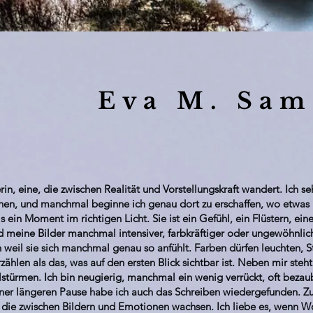
Eva M. Sam
in, eine, die zwischen Realität und Vorstellungskraft wandert. Ich s
ehen, und manchmal beginne ich genau dort zu erschaffen, wo etwas 
als ein Moment im richtigen Licht. Sie ist ein Gefühl, ein Flüstern, ei
 meine Bilder manchmal intensiver, farbkräftiger oder ungewöhnlich
rn weil sie sich manchmal genau so anfühlt. Farben dürfen leuchten,
rzählen als das, was auf den ersten Blick sichtbar ist. Neben mir steh
stürmen. Ich bin neugierig, manchmal ein wenig verrückt, oft beza
ner längeren Pause habe ich auch das Schreiben wiedergefunden. Zur
 die zwischen Bildern und Emotionen wachsen. Ich liebe es, wenn W