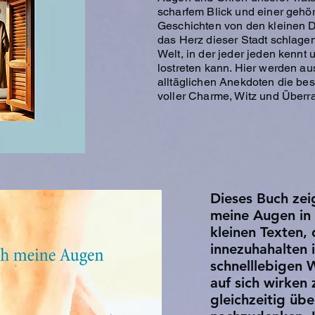
scharfem Blick und einer gehö
Geschichten von den kleinen 
das Herz dieser Stadt schlagen
Welt, in der jeder jeden kennt
lostreten kann. Hier werden a
alltäglichen Anekdoten die be
voller Charme, Witz und Über
Dieses Buch zei
meine Augen in
kleinen Texten,
innezuhahalten 
schnelllebigen 
auf sich wirken 
gleichzeitig übe