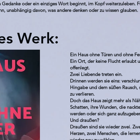
in Gedanke oder ein einziges Wort beginnt, im Kopf weiterzuleben. F
ann, unabhängig davon, was andere denken oder zu wissen glauben.
es Werk:
Ein Haus ohne Türen und ohne Fen
Ein Ort, der keine Flucht erlaubt 
offenlegt.
Zwei Liebende treten ein.
Drinnen werden sie eins: verschlu
Hingabe und dem süßen Rausch, s
zu verlieren.
Doch das Haus zeigt mehr als Nähe
Schatten, ihre Wunden, die nackte
werden oder sich ganz aufzugebe
Und draußen?
Draußen sind sie wieder zwei. Zw
Herzen, zwei Menschen, die lerne
wieder neu zu wählen.